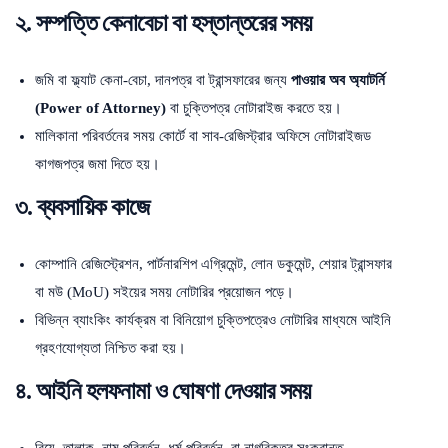
২. সম্পত্তি কেনাবেচা বা হস্তান্তরের সময়
জমি বা ফ্ল্যাট কেনা-বেচা, দানপত্র বা ট্রান্সফারের জন্য
পাওয়ার অব অ্যাটর্নি
(Power of Attorney)
বা চুক্তিপত্র নোটারাইজ করতে হয়।
মালিকানা পরিবর্তনের সময় কোর্টে বা সাব-রেজিস্ট্রার অফিসে নোটারাইজড
কাগজপত্র জমা দিতে হয়।
৩. ব্যবসায়িক কাজে
কোম্পানি রেজিস্ট্রেশন, পার্টনারশিপ এগ্রিমেন্ট, লোন ডকুমেন্ট, শেয়ার ট্রান্সফার
বা মউ (MoU) সইয়ের সময় নোটারির প্রয়োজন পড়ে।
বিভিন্ন ব্যাংকিং কার্যক্রম বা বিনিয়োগ চুক্তিপত্রেও নোটারির মাধ্যমে আইনি
গ্রহণযোগ্যতা নিশ্চিত করা হয়।
৪. আইনি হলফনামা ও ঘোষণা দেওয়ার সময়
বিয়ে, তালাক, নাম পরিবর্তন, ধর্ম পরিবর্তন, বা নাগরিকত্ব সংক্রান্ত