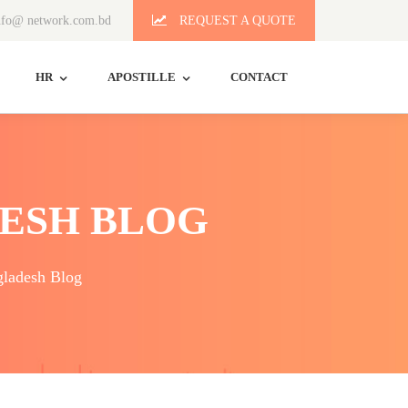
fo@ network.com.bd
REQUEST A QUOTE
HR
APOSTILLE
CONTACT
ESH BLOG
ladesh Blog