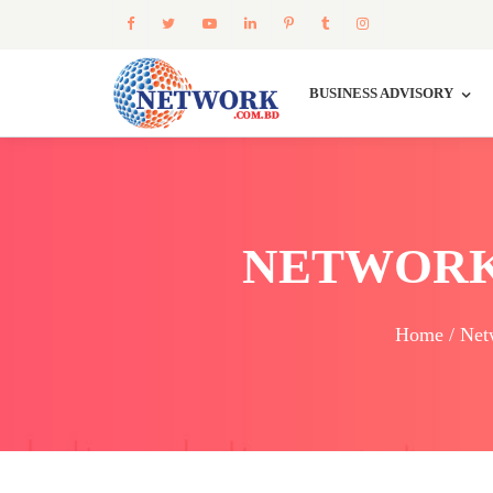
BUSINESS ADVISORY
NETWORK
Home / Net