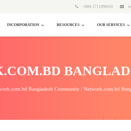
+880-1711990010
in
INCORPORATION
RESOURCES
OUR SERVICES
.COM.BD BANGLAD
work.com.bd Bangladesh Community / Network.com.bd Bang